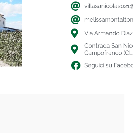
villasanicola202
melissamontalto
Via Armando Diaz 
Contrada San Nic
Campofranco (CL
Seguici su Faceb