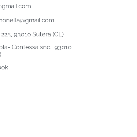
1@gmail.com
monella@gmail.com
225, 93010 Sutera (CL)
ola- Contessa snc., 93010
)
ook