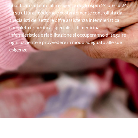
qualificato attento alle esigenze degli ospiti 24 ore su 24.
La struttura, moderna e costantemente controllata da
specialisti del settore offre assistenza infermieristica
completa e specifica: specialisti di medicina,
infermieristica e riabilitazione si occuperanno di seguire
ogni paziente e provvedere in modo adeguato alle sue
esigenze.